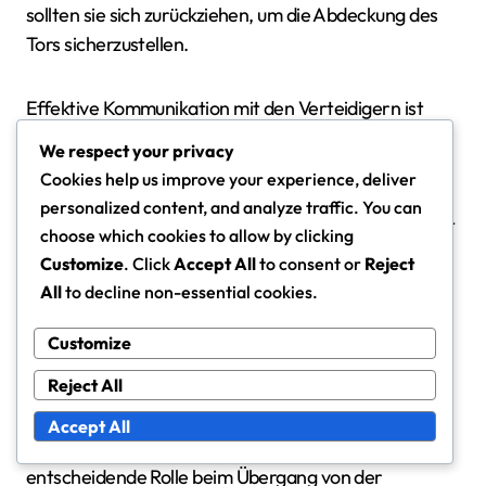
sollten sie sich zurückziehen, um die Abdeckung des
Tors sicherzustellen.
Effektive Kommunikation mit den Verteidigern ist
während des offenen Spiels von entscheidender
We respect your privacy
Bedeutung. Torhüter sollten Anweisungen laut
Cookies help us improve your experience, deliver
aussprechen und Feedback geben, um
personalized content, and analyze traffic. You can
sicherzustellen, dass die defensive Einheit organisiert
choose which cookies to allow by clicking
bleibt und sich möglicher Bedrohungen bewusst ist.
Customize
. Click
Accept All
to consent or
Reject
Dies hilft, eine kohärente defensive Strategie
All
to decline non-essential cookies.
aufrechtzuerhalten.
Customize
Die Beteiligung des Torwarts an
Reject All
Kontern
Accept All
Während Kontern spielen Torhüter eine
entscheidende Rolle beim Übergang von der