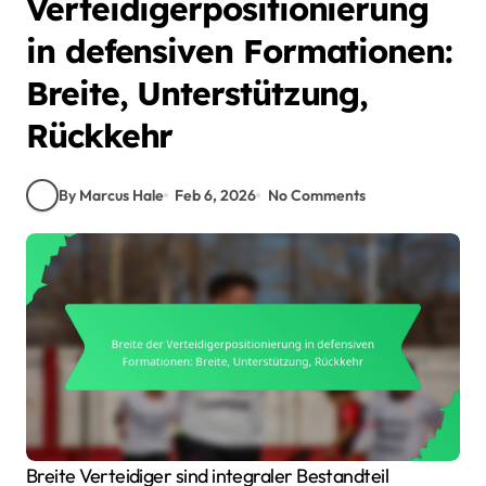
Verteidigerpositionierung
in defensiven Formationen:
Breite, Unterstützung,
Rückkehr
By Marcus Hale
Feb 6, 2026
No Comments
Breite Verteidiger sind integraler Bestandteil