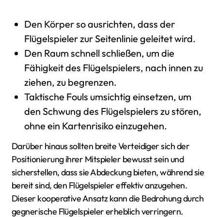
Den Körper so ausrichten, dass der
Flügelspieler zur Seitenlinie geleitet wird.
Den Raum schnell schließen, um die
Fähigkeit des Flügelspielers, nach innen zu
ziehen, zu begrenzen.
Taktische Fouls umsichtig einsetzen, um
den Schwung des Flügelspielers zu stören,
ohne ein Kartenrisiko einzugehen.
Darüber hinaus sollten breite Verteidiger sich der
Positionierung ihrer Mitspieler bewusst sein und
sicherstellen, dass sie Abdeckung bieten, während sie
bereit sind, den Flügelspieler effektiv anzugehen.
Dieser kooperative Ansatz kann die Bedrohung durch
gegnerische Flügelspieler erheblich verringern.