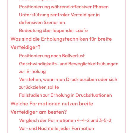
Positionierung während offensiver Phasen
Unterstützung zentraler Verteidiger in
defensiven Szenarien
Bedeutung überlappender Läufe
Was sind die Erholungstechniken für breite
Verteidiger?
Positionierung nach Ballverlust
Geschwindigkeits- und Beweglichkeitsübungen
zur Erholung
Verstehen, wann man Druck ausüben oder sich
zurückziehen sollte
Fallstudien zur Erholung in Drucksituationen
Welche Formationen nutzen breite
Verteidiger am besten?
Vergleich der Formationen 4-4-2 und 3-5-2
Vor- und Nachteile jeder Formation