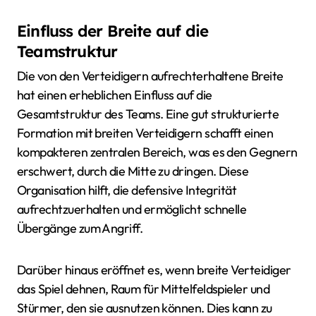
Einfluss der Breite auf die
Teamstruktur
Die von den Verteidigern aufrechterhaltene Breite
hat einen erheblichen Einfluss auf die
Gesamtstruktur des Teams. Eine gut strukturierte
Formation mit breiten Verteidigern schafft einen
kompakteren zentralen Bereich, was es den Gegnern
erschwert, durch die Mitte zu dringen. Diese
Organisation hilft, die defensive Integrität
aufrechtzuerhalten und ermöglicht schnelle
Übergänge zum Angriff.
Darüber hinaus eröffnet es, wenn breite Verteidiger
das Spiel dehnen, Raum für Mittelfeldspieler und
Stürmer, den sie ausnutzen können. Dies kann zu