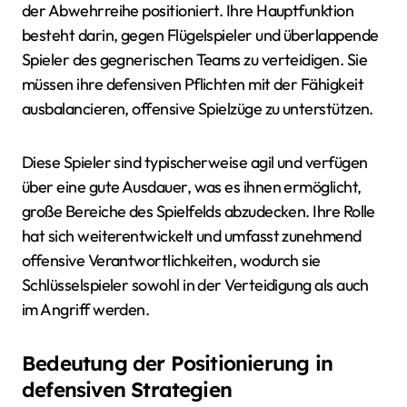
der Abwehrreihe positioniert. Ihre Hauptfunktion
besteht darin, gegen Flügelspieler und überlappende
Spieler des gegnerischen Teams zu verteidigen. Sie
müssen ihre defensiven Pflichten mit der Fähigkeit
ausbalancieren, offensive Spielzüge zu unterstützen.
Diese Spieler sind typischerweise agil und verfügen
über eine gute Ausdauer, was es ihnen ermöglicht,
große Bereiche des Spielfelds abzudecken. Ihre Rolle
hat sich weiterentwickelt und umfasst zunehmend
offensive Verantwortlichkeiten, wodurch sie
Schlüsselspieler sowohl in der Verteidigung als auch
im Angriff werden.
Bedeutung der Positionierung in
defensiven Strategien