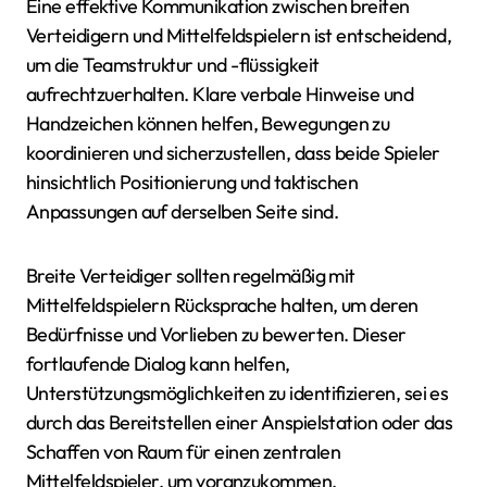
Eine effektive Kommunikation zwischen breiten
Verteidigern und Mittelfeldspielern ist entscheidend,
um die Teamstruktur und -flüssigkeit
aufrechtzuerhalten. Klare verbale Hinweise und
Handzeichen können helfen, Bewegungen zu
koordinieren und sicherzustellen, dass beide Spieler
hinsichtlich Positionierung und taktischen
Anpassungen auf derselben Seite sind.
Breite Verteidiger sollten regelmäßig mit
Mittelfeldspielern Rücksprache halten, um deren
Bedürfnisse und Vorlieben zu bewerten. Dieser
fortlaufende Dialog kann helfen,
Unterstützungsmöglichkeiten zu identifizieren, sei es
durch das Bereitstellen einer Anspielstation oder das
Schaffen von Raum für einen zentralen
Mittelfeldspieler, um voranzukommen.