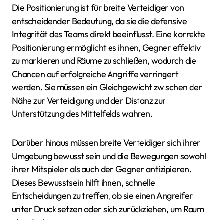
Die Positionierung ist für breite Verteidiger von
entscheidender Bedeutung, da sie die defensive
Integrität des Teams direkt beeinflusst. Eine korrekte
Positionierung ermöglicht es ihnen, Gegner effektiv
zu markieren und Räume zu schließen, wodurch die
Chancen auf erfolgreiche Angriffe verringert
werden. Sie müssen ein Gleichgewicht zwischen der
Nähe zur Verteidigung und der Distanz zur
Unterstützung des Mittelfelds wahren.
Darüber hinaus müssen breite Verteidiger sich ihrer
Umgebung bewusst sein und die Bewegungen sowohl
ihrer Mitspieler als auch der Gegner antizipieren.
Dieses Bewusstsein hilft ihnen, schnelle
Entscheidungen zu treffen, ob sie einen Angreifer
unter Druck setzen oder sich zurückziehen, um Raum