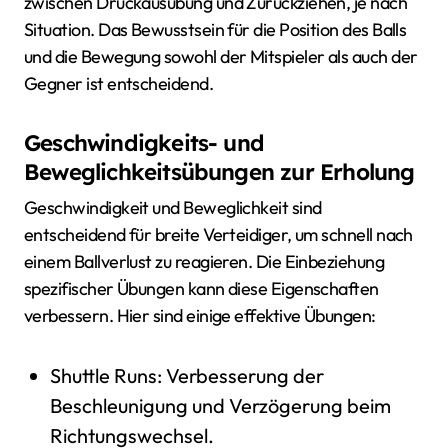
zwischen Druckausübung und Zurückziehen, je nach
Situation. Das Bewusstsein für die Position des Balls
und die Bewegung sowohl der Mitspieler als auch der
Gegner ist entscheidend.
Geschwindigkeits- und
Beweglichkeitsübungen zur Erholung
Geschwindigkeit und Beweglichkeit sind
entscheidend für breite Verteidiger, um schnell nach
einem Ballverlust zu reagieren. Die Einbeziehung
spezifischer Übungen kann diese Eigenschaften
verbessern. Hier sind einige effektive Übungen:
Shuttle Runs: Verbesserung der
Beschleunigung und Verzögerung beim
Richtungswechsel.