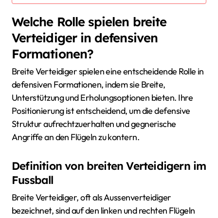
Welche Rolle spielen breite
Verteidiger in defensiven
Formationen?
Breite Verteidiger spielen eine entscheidende Rolle in
defensiven Formationen, indem sie Breite,
Unterstützung und Erholungsoptionen bieten. Ihre
Positionierung ist entscheidend, um die defensive
Struktur aufrechtzuerhalten und gegnerische
Angriffe an den Flügeln zu kontern.
Definition von breiten Verteidigern im
Fussball
Breite Verteidiger, oft als Aussenverteidiger
bezeichnet, sind auf den linken und rechten Flügeln