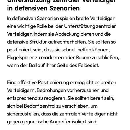
in defensiven Szenarien
In defensiven Szenarien spielen breite Verteidiger
eine wichtige Rolle bei der Unterstützung zentraler
Verteidiger, indem sie Abdeckung bieten und die
defensive Struktur aufrechterhalten. Sie sollten so
positioniert sein, dass sie schnell helfen können,
Flügelspieler zu markieren oder Räume zu schließen,
wenn der Ball auf ihrer Seite des Feldes ist.
Eine effektive Positionierung ermöglicht es breiten
Verteidigern, Bedrohungen vorherzusehen und
entsprechend zu reagieren. Sie sollten bereit sein,
sich bei Bedarf zentral zu verschieben, um
sicherzustellen, dass die zentralen Verteidiger nicht
gegen gegnerische Angreifer isoliert sind.