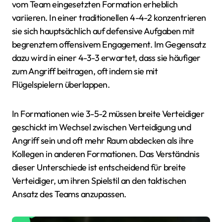
vom Team eingesetzten Formation erheblich
variieren. In einer traditionellen 4-4-2 konzentrieren
sie sich hauptsächlich auf defensive Aufgaben mit
begrenztem offensivem Engagement. Im Gegensatz
dazu wird in einer 4-3-3 erwartet, dass sie häufiger
zum Angriff beitragen, oft indem sie mit
Flügelspielern überlappen.
In Formationen wie 3-5-2 müssen breite Verteidiger
geschickt im Wechsel zwischen Verteidigung und
Angriff sein und oft mehr Raum abdecken als ihre
Kollegen in anderen Formationen. Das Verständnis
dieser Unterschiede ist entscheidend für breite
Verteidiger, um ihren Spielstil an den taktischen
Ansatz des Teams anzupassen.