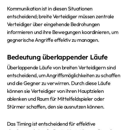
Kommunikation ist in diesen Situationen
entscheidend; breite Verteidiger müssen zentrale
Verteidiger über eingehende Bedrohungen
informieren und ihre Bewegungen koordinieren, um
gegnerische Angriffe effektiv zu managen.
Bedeutung überlappender Läufe
Überlappende Läufe von breiten Verteidigern sind
entscheidend, um Angriffsmöglichkeiten zu schaffen
und die Gegner zu verwirren. Durch diese Läufe
können sie Verteidiger von ihren Hauptzielen
ablenken und Raum für Mittelfeldspieler oder
Stürmer schaffen, den sie ausnutzen können.
Das Timing ist entscheidend für effektive