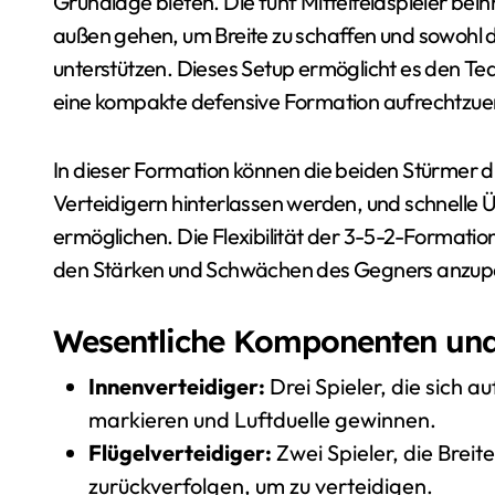
Grundlage bieten. Die fünf Mittelfeldspieler beinh
außen gehen, um Breite zu schaffen und sowohl di
unterstützen. Dieses Setup ermöglicht es den Team
eine kompakte defensive Formation aufrechtzue
In dieser Formation können die beiden Stürmer 
Verteidigern hinterlassen werden, und schnelle
ermöglichen. Die Flexibilität der 3-5-2-Formatio
den Stärken und Schwächen des Gegners anzup
Wesentliche Komponenten und 
Innenverteidiger:
Drei Spieler, die sich 
markieren und Luftduelle gewinnen.
Flügelverteidiger:
Zwei Spieler, die Breit
zurückverfolgen, um zu verteidigen.