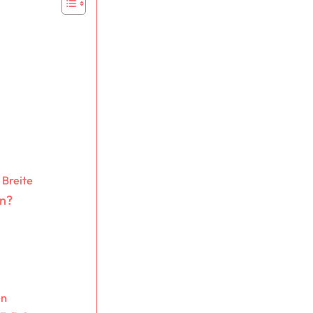
 Breite
on?
en