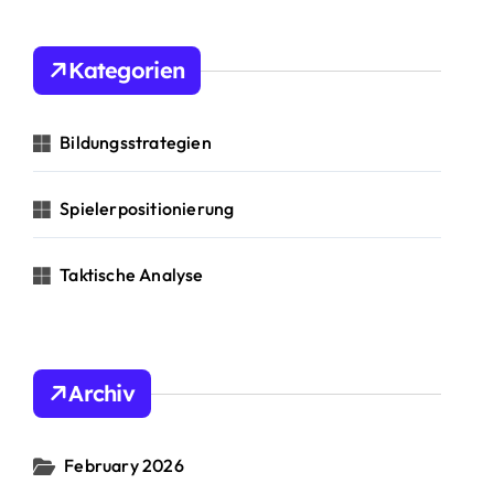
r
c
h
Kategorien
f
o
r
Bildungsstrategien
:
Spielerpositionierung
Taktische Analyse
Archiv
February 2026