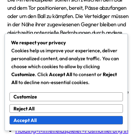
und dem Tor positionieren, bereit, Pässe abzufangen
oder um den Ball zu kämpfen. Die Verteidiger müssen
in der Nähe ihrer zugewiesenen Gegner bleiben und
gleichzeitig potenzielle Bedrohungen durch andere
Angreifer im Auge behalten.
We respect your privacy
Cookies help us improve your experience, deliver
Darüber hinaus sollten die Spieler vermeiden, sich zu
personalized content, and analyze traffic. You can
choose which cookies to allow by clicking
sehr auf den Ball zu konzentrieren, da dies Lücken in
Customize
. Click
Accept All
to consent or
Reject
der Verteidigung schaffen kann. Die
All
to decline non-essential cookies.
Aufrechterhaltung einer ausgewogenen Formation
ermöglicht eine schnellere Erholung und eine bessere
Customize
Abdeckung des Spielfelds.
Reject All
Verwandte Artikel
Accept All
Holding-Mittelfeldspieler-Positionierung in